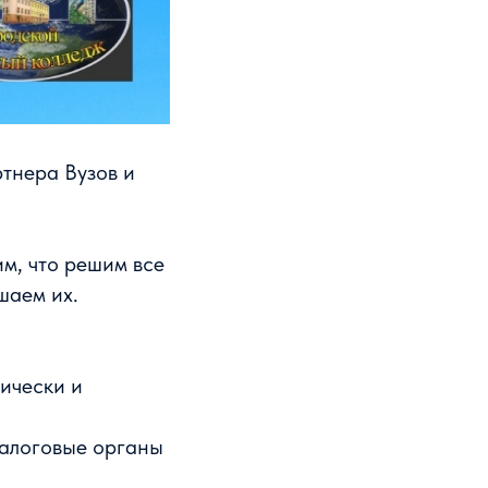
тнера Вузов и
им, что решим все
шаем их.
ически и
налоговые органы