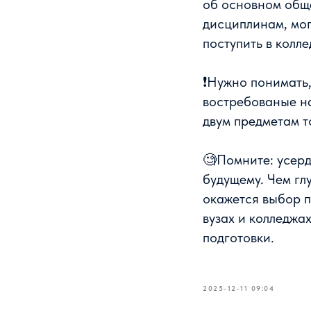
об основном общ
дисциплинам, мог
поступить в колле
❗Нужно понимать,
востребованые н
двум предметам т
🧐Помните: усерд
будущему. Чем гл
окажется выбор п
вузах и колледжа
подготовки.
2025-12-11 09:04