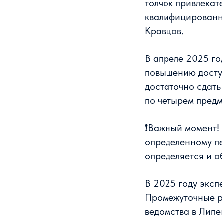
толчок привлекат
квалифицированн
Кравцов.
В апреле 2025 г
повышению досту
достаточно сдать
по четырем предм
❗Важный момент! 
определенному пе
определяется и о
В 2025 году эксп
Промежуточные р
ведомства в Липец