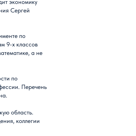
дит экономику
ния Сергей
именте по
м 9-х классов
математике, а не
сти по
фессии. Перечень
на.
кую область.
ения, коллегии