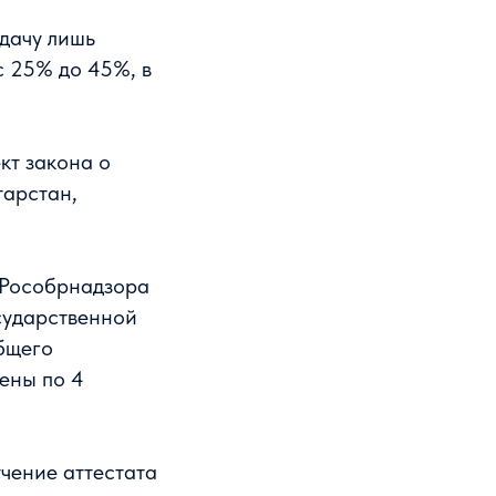
сдачу лишь
с 25% до 45%, в
кт закона о
тарстан,
 Рособрнадзора
сударственной
бщего
ены по 4
учение аттестата