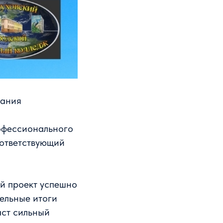
вания
офессионального
оответствующий
й проект успешно
тельные итоги
аст сильный