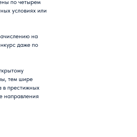
ены по четырем
тных условиях или
зачислению на
нкурс даже по
открытому
лы, тем шире
а в престижных
ые направления