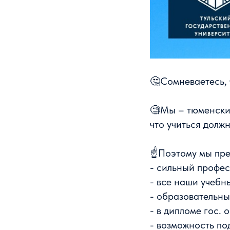
🤔Сомневаетесь, 
🧐Мы – тюменски
что учиться долж
☝Поэтому мы пре
- сильный профес
- все наши учебн
- образовательн
- в дипломе гос.
- возможность по