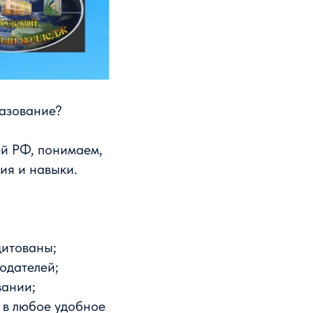
разование?
ей РФ, понимаем,
ия и навыки.
дитованы;
одателей;
вании;
 в любое удобное