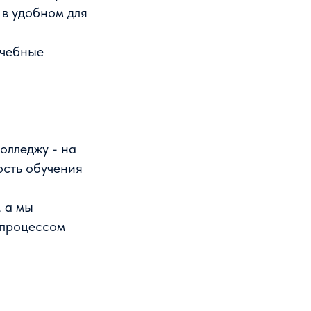
 в удобном для
учебные
колледжу - на
ость обучения
, а мы
 процессом